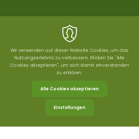
Fußzeilenmenü
DATENSCHUTZ
IMPRESSUM
Wir verwenden auf dieser Website Cookies, um das
Nutzungserlebnis zu verbessern. Klicken Sie "Alle
Cookies akzeptieren", um sich damit einverstanden
zu erklären.
Alle Cookies akzeptieren
Zustimm
zurückzi
Einstellungen
Image
Image
Image