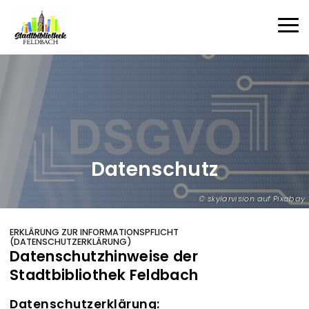
Direkt zum Inhalt
Haup
Datenschutz
skylarvision auf Pixabay
ERKLÄRUNG ZUR INFORMATIONSPFLICHT
(DATENSCHUTZERKLÄRUNG)
Datenschutzhinweise der
Stadtbibliothek Feldbach
Datenschutzerklärung: